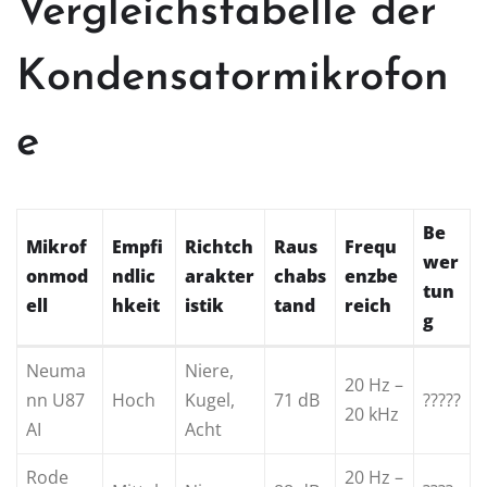
Vergleichstabelle der
Kondensatormikrofon
e
Be
Mikrof
Empfi
Richtch
Raus
Frequ
wer
onmod
ndlic
arakter
chabs
enzbe
tun
ell
hkeit
istik
tand
reich
g
Neuma
Niere,
20 Hz –
nn U87
Hoch
Kugel,
71 dB
?????
20 kHz
AI
Acht
Rode
20 Hz –