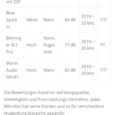
ion 220
Blue
20 Hz –
Spark
Mittel
Niere
84 dB
????
20 kHz
SL
Behring
Niere,
20 Hz –
er B-2
Hoch
Kugel,
77 dB
???
20 kHz
Pro
Acht
Warm
20 Hz –
Audio
Hoch
Niere
82 dB
????
20 kHz
WA-87
Die Bewertungen basieren auf Klangqualität,
Vielseitigkeit und Preis-Leistungs-Verhältnis. Jedes
Mikrofon hat seine Stärken und ist für verschiedene
Anwendungsbereiche geeignet.