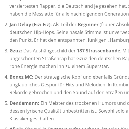
versiertesten Rapper, die Deutschland je gesehen hat.
haben die Messlatte für alle nachfolgenden Generatione
Jan Delay (Eizi Eiz):
Als Teil der
Beginner
(früher Absol
deutschen Hip-Hops. Seine nasale Stimme ist unverwech
den Punkt. Er hat den entspannten, funkigen „Hambur
Gzuz:
Das Aushängeschild der
187 Strassenbande
. M
ungeschönten Straßenrap hat Gzuz den deutschen Rap i
rohe Energie machen ihn zu einem Superstar.
Bonez MC:
Der strategische Kopf und ebenfalls Gründ
unglaubliches Gespür für Hits und Melodien. In Kombi
Rekorde gebrochen und den Sound auf den Straßen und 
Dendemann:
Ein Meister des trockenen Humors und der
dessen lyrische Qualität unbestritten ist. Sowohl solo
Klassiker geschaffen.