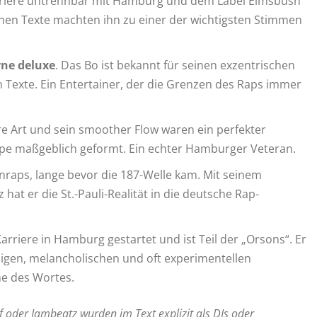
arriere untrennbar mit Hamburg und dem Label Eimsbush
schen Texte machten ihn zu einer der wichtigsten Stimmen
rne deluxe
. Das Bo ist bekannt für seinen exzentrischen
n Texte. Ein Entertainer, der die Grenzen des Raps immer
ere Art und sein smoother Flow waren ein perfekter
pe maßgeblich geformt. Ein echter Hamburger Veteran.
nraps, lange bevor die 187-Welle kam. Mit seinem
hat er die St.-Pauli-Realität in die deutsche Rap-
arriere in Hamburg gestartet und ist Teil der „Orsons“. Er
ndigen, melancholischen und oft experimentellen
ne des Wortes.
 oder Jambeatz wurden im Text explizit als DJs oder