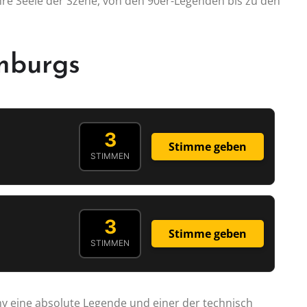
hre Seele der Szene, von den 90er-Legenden bis zu den
mburgs
3
Stimme geben
STIMMEN
3
Stimme geben
STIMMEN
my eine absolute Legende und einer der technisch