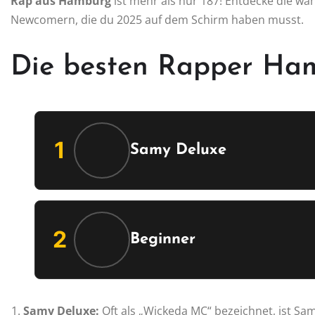
Rap aus Hamburg
ist mehr als nur 187! Entdecke die wa
Newcomern, die du 2025 auf dem Schirm haben musst.
Die besten Rapper Ha
1
Samy Deluxe
2
Beginner
Samy Deluxe:
Oft als „Wickeda MC“ bezeichnet, ist Sa