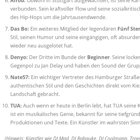
Afrob:
Obwohl in Stuttgart aufgewachsen, ist seine K
verbunden. Sein kraftvoller Flow und seine sozialkriti
des Hip-Hops um die Jahrtausendwende.
Das Bo:
Ein weiteres Mitglied der legendären
Fünf Ste
Stil, seinen Humor und seine eingängigen, oft absurde
wieder neu ausgelotet hat.
Denyo:
Der Dritte im Bunde der
Beginner
. Seine lock
Gegenpol zu Jan Delay und haben den Sound der Grup
Nate57:
Ein wichtiger Vertreter des Hamburger Straße
authentischen Stil und den Geschichten direkt vom Kiez 
Landschaft gebracht.
TUA:
Auch wenn er heute in Berlin lebt, hat TUA seine K
ist ein musikalisches Genie, bekannt für seine tiefgrü
Produktionen und Texte. Ein Künstler im wahrsten Sin
(Hinweis: Künstler wie DJ Mad, DJ Rabauke, DJ Coolmann, Tropf