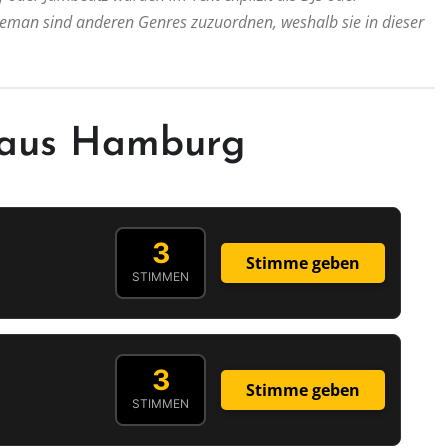
eman sind anderen Genres zuzuordnen, weshalb sie in dieser
 aus Hamburg
3
Stimme geben
STIMMEN
3
Stimme geben
STIMMEN