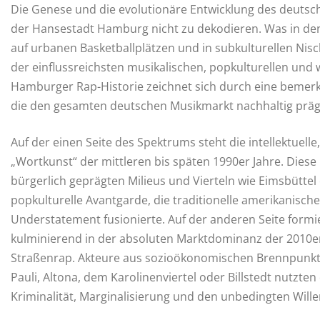
Die Genese und die evolutionäre Entwicklung des deutsc
der Hansestadt Hamburg nicht zu dekodieren. Was in den
auf urbanen Basketballplätzen und in subkulturellen Nisch
der einflussreichsten musikalischen, popkulturellen und
Hamburger Rap-Historie zeichnet sich durch eine bemerke
die den gesamten deutschen Musikmarkt nachhaltig präg
Auf der einen Seite des Spektrums steht die intellektuell
„Wortkunst“ der mittleren bis späten 1990er Jahre. Die
bürgerlich geprägten Milieus und Vierteln wie Eimsbüttel
popkulturelle Avantgarde, die traditionelle amerikanisch
Understatement fusionierte. Auf der anderen Seite formi
kulminierend in der absoluten Marktdominanz der 2010er 
Straßenrap. Akteure aus sozioökonomischen Brennpunkte
Pauli, Altona, dem Karolinenviertel oder Billstedt nutzt
Kriminalität, Marginalisierung und den unbedingten Willen