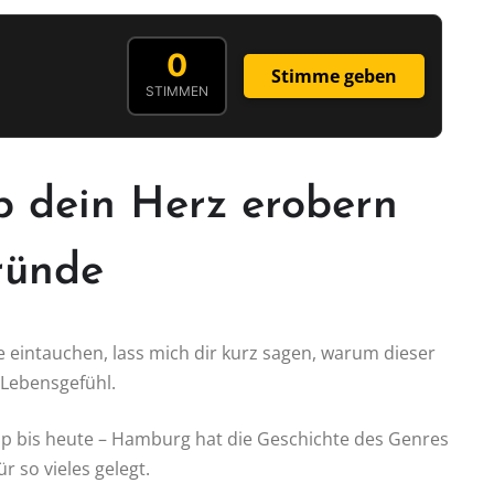
0
Stimme geben
STIMMEN
dein Herz erobern
ründe
 eintauchen, lass mich dir kurz sagen, warum dieser
n Lebensgefühl.
p bis heute – Hamburg hat die Geschichte des Genres
 so vieles gelegt.