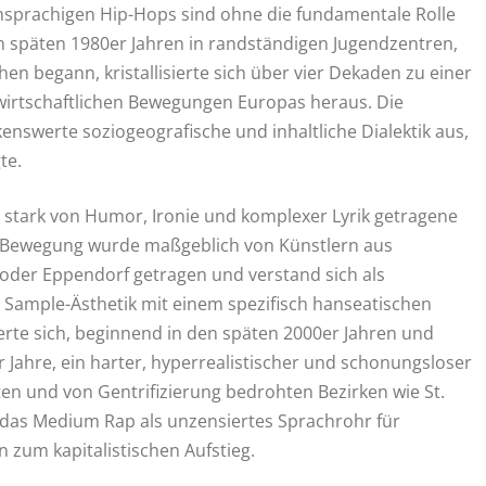
hsprachigen Hip-Hops sind ohne die fundamentale Rolle
 späten 1980er Jahren in randständigen Jugendzentren,
en begann, kristallisierte sich über vier Dekaden zu einer
 wirtschaftlichen Bewegungen Europas heraus. Die
nswerte soziogeografische und inhaltliche Dialektik aus,
te.
e, stark von Humor, Ironie und komplexer Lyrik getragene
se Bewegung wurde maßgeblich von Künstlern aus
 oder Eppendorf getragen und verstand sich als
e Sample-Ästhetik mit einem spezifisch hanseatischen
erte sich, beginnend in den späten 2000er Jahren und
Jahre, ein harter, hyperrealistischer und schonungsloser
n und von Gentrifizierung bedrohten Bezirken wie St.
en das Medium Rap als unzensiertes Sprachrohr für
 zum kapitalistischen Aufstieg.