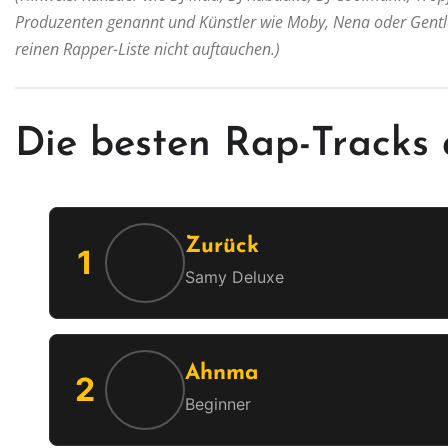
Produzenten genannt und Künstler wie Moby, Nena oder Gentl
reinen Rapper-Liste nicht auftauchen.)
Die besten Rap-Tracks
Zurück
1
Samy Deluxe
Ahnma
2
Beginner