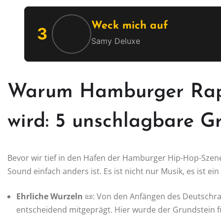
Weck mich auf
3
Samy Deluxe
Warum Hamburger Rap 
wird: 5 unschlagbare G
Bevor wir tief in den Hafen der Hamburger Hip-Hop-Szene
Sound einfach anders ist. Es ist nicht nur Musik, es ist ei
Ehrliche Wurzeln
📜: Von den Anfängen des Deutschra
entscheidend mitgeprägt. Hier wurde der Grundstein für